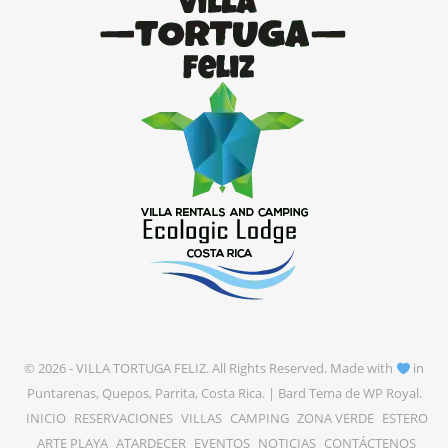
© 2026 - VILLA TORTUGA FELIZ. All Rights Reserved. Made with
in
Puntarenas, Quepos, Parrita, Costa Rica. |
Bard Tema de
WP Royal
.
INICIO
RESERVACIONES
VILLAS
CAMPING
ZONA VERDE
ESTERO
ARTE PLAYA
ATARDECER
EVENTOS
NOTICIAS
CONTÁCTENOS