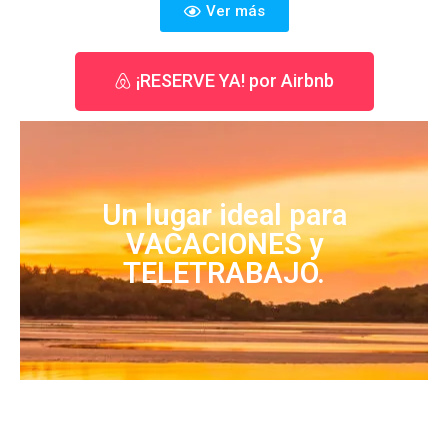
Ver más
¡RESERVE YA! por Airbnb
Un lugar ideal para
VACACIONES y
TELETRABAJO.