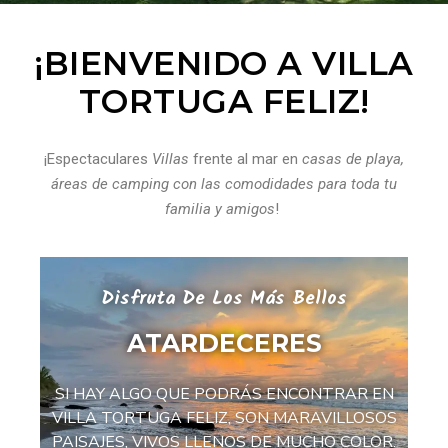
¡BIENVENIDO A VILLA
TORTUGA FELIZ!
¡Espectaculares
Villas
frente al mar en
casas de playa,
áreas de camping con las comodidades para toda tu
familia y amigos
!
Disfruta De Los Más Bellos
ATARDECERES
SI HAY ALGO QUE PODRÁS ENCONTRAR EN
P
VILLA TORTUGA FELIZ, SON MARAVILLOSOS
PAISAJES, VIVOS LLENOS DE MUCHO COLOR.